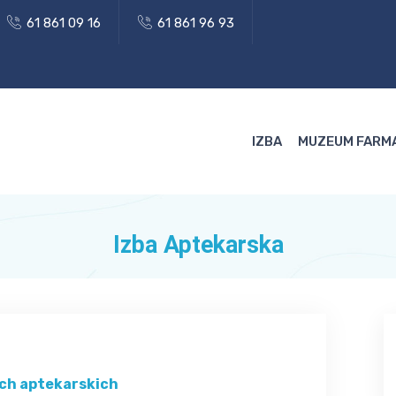
61 861 09 16
61 861 96 93
IZBA
MUZEUM FARM
Izba Aptekarska
ach aptekarskich