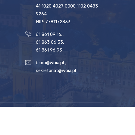
41 1020 4027 0000 1102 0483
9264
NIP: 7781172833
61 861 09 16
,
61 863 06 33
,
61 861 96 93
biuro@woia.pl
,
sekretariat@woia.pl