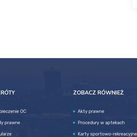
KRÓTY
ZOBACZ RÓWNIEŻ
pieczenie OC
Akty prawne
dy prawne
Procedury w aptekach
larze
Karty sportowo-rekreacyjne