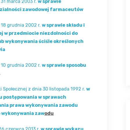
 31 marca 2003 r.
w sprawie
zialności zawodowej farmaceutów
 18 grudnia 2002 r.
w sprawie składu i
ej w przedmiocie niezdolności do
b wykonywania ściśle określonych
wia
 10 grudnia 2002 r.
w sprawie sposobu
.
i Społecznej z dnia 30 listopada 1992 r.
w
bu postępowania w sprawach
zania prawa wykonywania zawodu
o wykonywania zaw
odu
26 czerwca 2013 r.
w sprawie wykazu