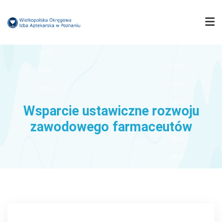
IZBA
MUZEUM FARMACJI
Wsparcie ustawiczne rozwoju
zawodowego farmaceutów
FARMACJA WIELKOPOLSKA
KOMISJE