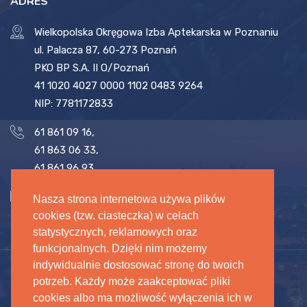
ADRES
Wielkopolska Okręgowa Izba Aptekarska w Poznaniu
ul. Palacza 87, 60-273 Poznań
PKO BP S.A. II O/Poznań
41 1020 4027 0000 1102 0483 9264
NIP: 7781172833
61 861 09 16
,
61 863 06 33
,
61 861 96 93
biuro@woia.pl
,
sekretariat@woia.pl
Nasza strona internetowa używa plików
cookies (tzw. ciasteczka) w celach
statystycznych, reklamowych oraz
funkcjonalnych. Dzięki nim możemy
indywidualnie dostosować stronę do twoich
potrzeb. Każdy może zaakceptować pliki
cookies albo ma możliwość wyłączenia ich w