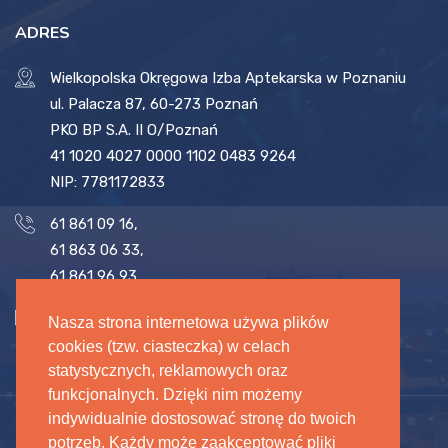
ADRES
Wielkopolska Okręgowa Izba Aptekarska w Poznaniu
ul. Palacza 87, 60-273 Poznań
PKO BP S.A. II O/Poznań
41 1020 4027 0000 1102 0483 9264
NIP: 7781172833
61 861 09 16
,
61 863 06 33
,
61 861 96 93
biuro@woia.pl
,
sekretariat@woia.pl
Nasza strona internetowa używa plików
cookies (tzw. ciasteczka) w celach
statystycznych, reklamowych oraz
funkcjonalnych. Dzięki nim możemy
indywidualnie dostosować stronę do twoich
potrzeb. Każdy może zaakceptować pliki