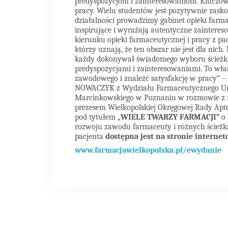
predyspozycjom i zainteresowaniom. Kluczowe
pracy. Wielu studentów jest pozytywnie zask
działalności prowadzimy gabinet opieki farmac
inspirujące i wyrażają autentyczne zaintereso
kierunku opieki farmaceutycznej i pracy z pa
którzy uznają, że ten obszar nie jest dla nich
każdy dokonywał świadomego wyboru ścieżk
predyspozycjami i zainteresowaniami. To wła
zawodowego i znaleźć satysfakcję w pracy”
NOWACZYK z Wydziału Farmaceutycznego Uni
Marcinkowskiego w Poznaniu w rozmowie 
prezesem Wielkopolskiej Okręgowej Rady Apte
pod tytułem „
WIELE TWARZY FARMACJI”
o 
rozwoju zawodu farmaceuty i różnych ścieżkac
pacjenta
dostępna jest na stronie internet
www.farmacjawielkopolska.pl/ewydanie