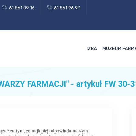
61 861 09 16
61 861 96 93
IZBA
MUZEUM FARM
ARZY FARMACJI" - artykuł FW 30-31
ać za tym, co najlepiej odpowiada naszym