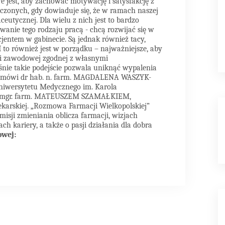
 jest, aby zachować motywację i satysfakcję z
oczonych, gdy dowiaduje się, że w ramach naszej
eutycznej. Dla wielu z nich jest to bardzo
wanie tego rodzaju pracą - chcą rozwijać się w
cjentem w gabinecie. Są jednak również tacy,
. I to również jest w porządku – najważniejsze, aby
i zawodowej zgodnej z własnymi
śnie takie podejście pozwala uniknąć wypalenia
 – mówi dr hab. n. farm. MAGDALENA WASZYK-
wersytetu Medycznego im. Karola
z mgr. farm. MATEUSZEM SZAMAŁKIEM,
karskiej. „Rozmowa Farmacji Wielkopolskiej”
misji zmieniania oblicza farmacji, wizjach
h kariery, a także o pasji działania dla dobra
owej: