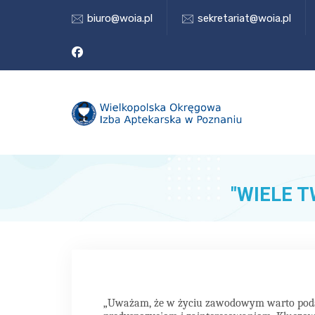
biuro@woia.pl
sekretariat@woia.pl
"WIELE TW
„Uważam, że w życiu zawodowym warto podąż