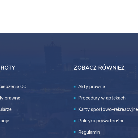
KRÓTY
ZOBACZ RÓWNIEŻ
pieczenie OC
Akty prawne
dy prawne
Procedury w aptekach
larze
Karty sportowo-rekreacyjne
kacje
Polityka prywatności
Regulamin