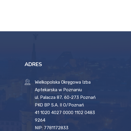
ADRES
Wielkopolska Okręgowa Izba
Aptekarska w Poznaniu
ul. Palacza 87, 60-273 Poznań
PKO BP S.A. II O/Poznań
41 1020 4027 0000 1102 0483
9264
NIP: 7781172833